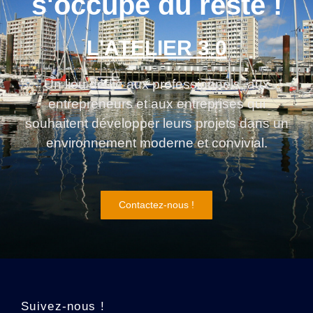
s'occupe du reste !
L'ATELIER 3.0
Un lieu dédié aux professionnels, aux
entrepreneurs et aux entreprises qui
souhaitent développer leurs projets dans un
environnement moderne et convivial.
Contactez-nous !
Suivez-nous !