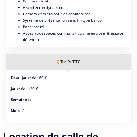
Wifi haut débit
Grand écran dynamique
Caméra et micro pour visioconférence
Système de présentation sans fil (type Barco)
Paperboard
Accès aux espaces communs ( cuisine équipée, & espace
détente )
Tarifs TTC
Demi journée
: 80 €
Journée
: 120 €
Semaine
: /
Mois
: /
Location de salle de